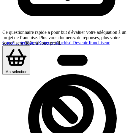
Ce questionnaire rapide a pour but d'évaluer votre adéquation à un
projet de franchise. Plus vous donnerez de réponses, plus votre
Conseils généraux
Devenir franchisé
Devenir franchiseur
score* sera fidèle à votre profil.
Ma sélection