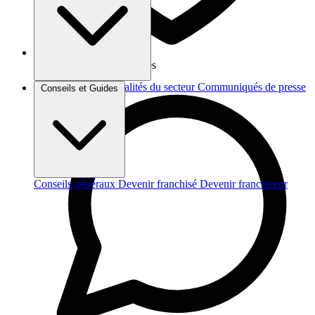
Vos données sont protégées
Brèves et actus
Actualités du secteur
Communiqués de presse
Conseils et Guides
Interviews
Conseils généraux
Devenir franchisé
Devenir franchiseur