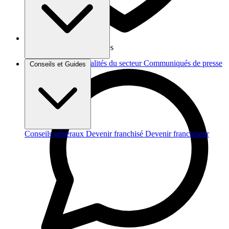
Vos données sont protégées
Brèves et actus
Actualités du secteur
Communiqués de presse
Conseils et Guides
Interviews
Conseils généraux
Devenir franchisé
Devenir franchiseur