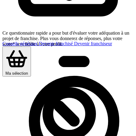
Ce questionnaire rapide a pour but d'évaluer votre adéquation à un
projet de franchise. Plus vous donnerez de réponses, plus votre
Conseils généraux
Devenir franchisé
Devenir franchiseur
score* sera fidèle à votre profil.
Ma sélection