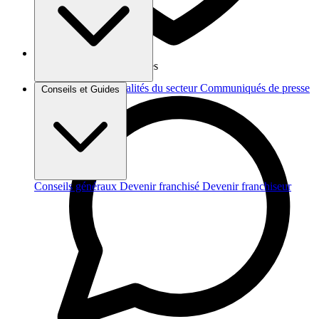
Vos données sont protégées
Brèves et actus
Actualités du secteur
Communiqués de presse
Conseils et Guides
Interviews
Conseils généraux
Devenir franchisé
Devenir franchiseur