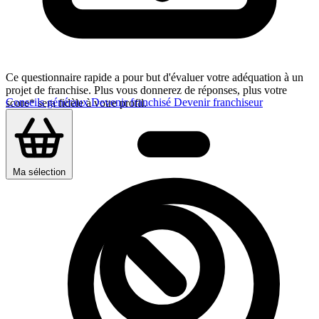
Ce questionnaire rapide a pour but d'évaluer votre adéquation à un
projet de franchise. Plus vous donnerez de réponses, plus votre
Conseils généraux
Devenir franchisé
Devenir franchiseur
score* sera fidèle à votre profil.
Ma sélection