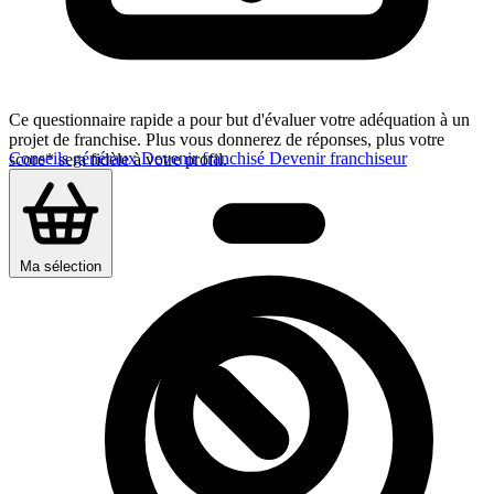
Ce questionnaire rapide a pour but d'évaluer votre adéquation à un
projet de franchise. Plus vous donnerez de réponses, plus votre
Conseils généraux
Devenir franchisé
Devenir franchiseur
score* sera fidèle à votre profil.
Ma sélection