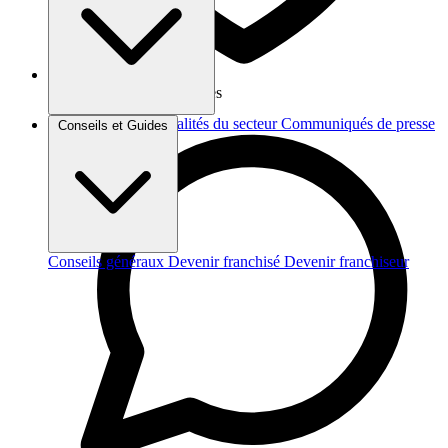
Vos données sont protégées
Brèves et actus
Actualités du secteur
Communiqués de presse
Conseils et Guides
Interviews
Conseils généraux
Devenir franchisé
Devenir franchiseur