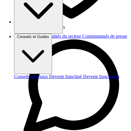
Vos données sont protégées
Brèves et actus
Actualités du secteur
Communiqués de presse
Conseils et Guides
Interviews
Conseils généraux
Devenir franchisé
Devenir franchiseur