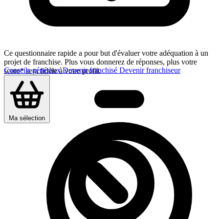
Ce questionnaire rapide a pour but d'évaluer votre adéquation à un
projet de franchise. Plus vous donnerez de réponses, plus votre
Conseils généraux
Devenir franchisé
Devenir franchiseur
score* sera fidèle à votre profil.
Ma sélection