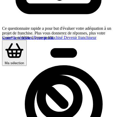
Ce questionnaire rapide a pour but d'évaluer votre adéquation à un
projet de franchise. Plus vous donnerez de réponses, plus votre
Conseils généraux
Devenir franchisé
Devenir franchiseur
score* sera fidèle à votre profil.
Ma sélection