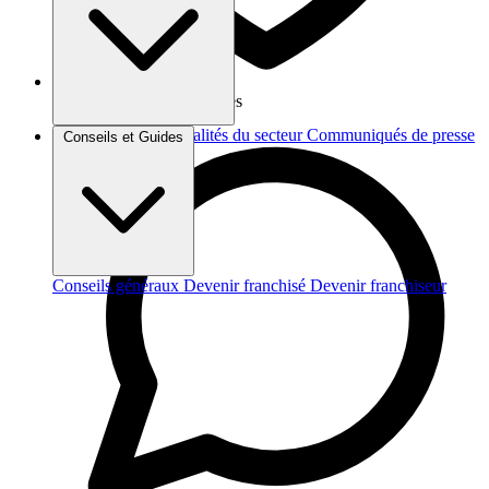
Vos données sont protégées
Brèves et actus
Actualités du secteur
Communiqués de presse
Conseils et Guides
Interviews
Conseils généraux
Devenir franchisé
Devenir franchiseur