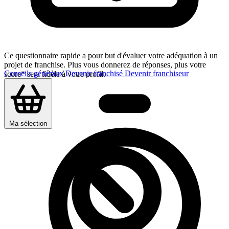
Ce questionnaire rapide a pour but d'évaluer votre adéquation à un
projet de franchise. Plus vous donnerez de réponses, plus votre
Conseils généraux
Devenir franchisé
Devenir franchiseur
score* sera fidèle à votre profil.
Ma sélection