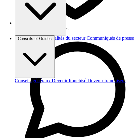
Vos données sont protégées
Brèves et actus
Actualités du secteur
Communiqués de presse
Conseils et Guides
Interviews
Conseils généraux
Devenir franchisé
Devenir franchiseur