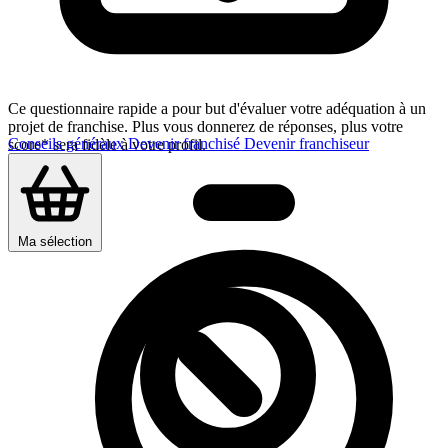
Ce questionnaire rapide a pour but d'évaluer votre adéquation à un
projet de franchise. Plus vous donnerez de réponses, plus votre
Conseils généraux
Devenir franchisé
Devenir franchiseur
score* sera fidèle à votre profil.
Ma sélection