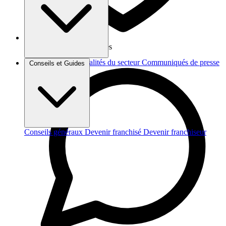
Vos données sont protégées
Brèves et actus
Actualités du secteur
Communiqués de presse
Conseils et Guides
Interviews
Conseils généraux
Devenir franchisé
Devenir franchiseur