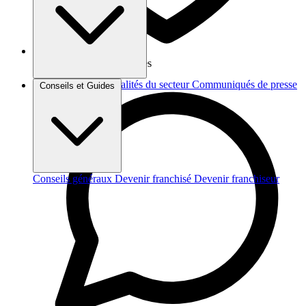
Vos données sont protégées
Brèves et actus
Actualités du secteur
Communiqués de presse
Conseils et Guides
Interviews
Conseils généraux
Devenir franchisé
Devenir franchiseur