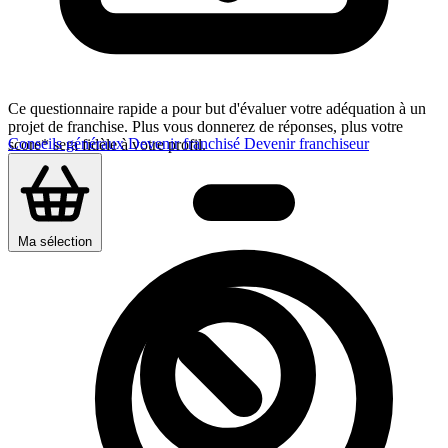
Ce questionnaire rapide a pour but d'évaluer votre adéquation à un
projet de franchise. Plus vous donnerez de réponses, plus votre
Conseils généraux
Devenir franchisé
Devenir franchiseur
score* sera fidèle à votre profil.
Ma sélection