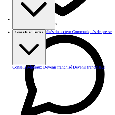
Vos données sont protégées
Brèves et actus
Actualités du secteur
Communiqués de presse
Conseils et Guides
Interviews
Conseils généraux
Devenir franchisé
Devenir franchiseur