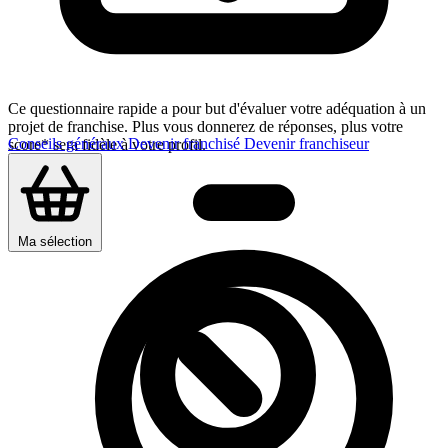
Ce questionnaire rapide a pour but d'évaluer votre adéquation à un
projet de franchise. Plus vous donnerez de réponses, plus votre
Conseils généraux
Devenir franchisé
Devenir franchiseur
score* sera fidèle à votre profil.
Ma sélection