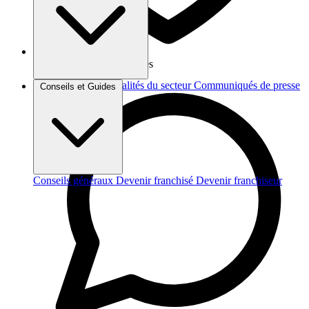
Vos données sont protégées
Brèves et actus
Actualités du secteur
Communiqués de presse
Conseils et Guides
Interviews
Conseils généraux
Devenir franchisé
Devenir franchiseur