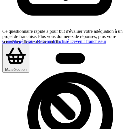
Ce questionnaire rapide a pour but d'évaluer votre adéquation à un
projet de franchise. Plus vous donnerez de réponses, plus votre
Conseils généraux
Devenir franchisé
Devenir franchiseur
score* sera fidèle à votre profil.
Ma sélection