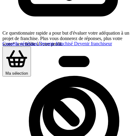
Ce questionnaire rapide a pour but d'évaluer votre adéquation à un
projet de franchise. Plus vous donnerez de réponses, plus votre
Conseils généraux
Devenir franchisé
Devenir franchiseur
score* sera fidèle à votre profil.
Ma sélection