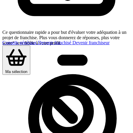
Ce questionnaire rapide a pour but d'évaluer votre adéquation à un
projet de franchise. Plus vous donnerez de réponses, plus votre
Conseils généraux
Devenir franchisé
Devenir franchiseur
score* sera fidèle à votre profil.
Ma sélection