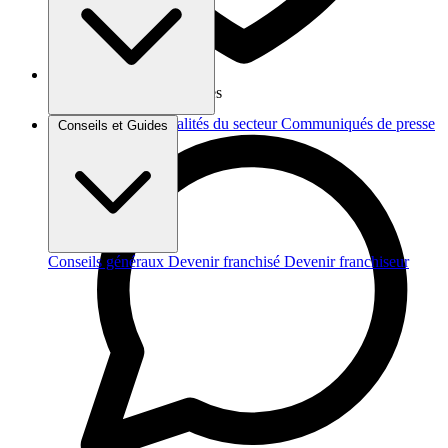
Vos données sont protégées
Brèves et actus
Actualités du secteur
Communiqués de presse
Conseils et Guides
Interviews
Conseils généraux
Devenir franchisé
Devenir franchiseur