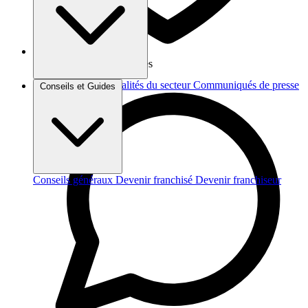
Vos données sont protégées
Brèves et actus
Actualités du secteur
Communiqués de presse
Conseils et Guides
Interviews
Conseils généraux
Devenir franchisé
Devenir franchiseur