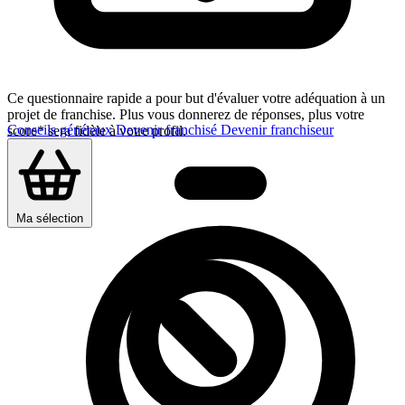
Ce questionnaire rapide a pour but d'évaluer votre adéquation à un
projet de franchise. Plus vous donnerez de réponses, plus votre
Conseils généraux
Devenir franchisé
Devenir franchiseur
score* sera fidèle à votre profil.
Ma sélection