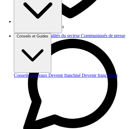
Vos données sont protégées
Brèves et actus
Actualités du secteur
Communiqués de presse
Conseils et Guides
Interviews
Conseils généraux
Devenir franchisé
Devenir franchiseur