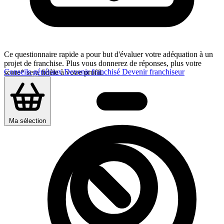
Ce questionnaire rapide a pour but d'évaluer votre adéquation à un
projet de franchise. Plus vous donnerez de réponses, plus votre
Conseils généraux
Devenir franchisé
Devenir franchiseur
score* sera fidèle à votre profil.
Ma sélection