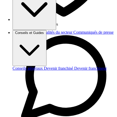
Vos données sont protégées
Brèves et actus
Actualités du secteur
Communiqués de presse
Conseils et Guides
Interviews
Conseils généraux
Devenir franchisé
Devenir franchiseur