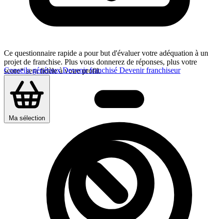
Ce questionnaire rapide a pour but d'évaluer votre adéquation à un
projet de franchise. Plus vous donnerez de réponses, plus votre
Conseils généraux
Devenir franchisé
Devenir franchiseur
score* sera fidèle à votre profil.
Ma sélection