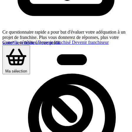
Ce questionnaire rapide a pour but d'évaluer votre adéquation à un
projet de franchise. Plus vous donnerez de réponses, plus votre
Conseils généraux
Devenir franchisé
Devenir franchiseur
score* sera fidèle à votre profil.
Ma sélection