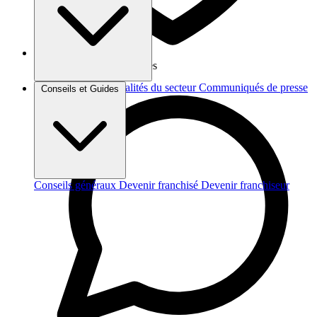
Vos données sont protégées
Brèves et actus
Actualités du secteur
Communiqués de presse
Conseils et Guides
Interviews
Conseils généraux
Devenir franchisé
Devenir franchiseur