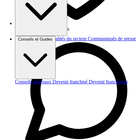
Vos données sont protégées
Brèves et actus
Actualités du secteur
Communiqués de presse
Conseils et Guides
Interviews
Conseils généraux
Devenir franchisé
Devenir franchiseur