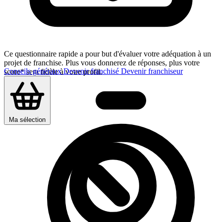
Ce questionnaire rapide a pour but d'évaluer votre adéquation à un
projet de franchise. Plus vous donnerez de réponses, plus votre
Conseils généraux
Devenir franchisé
Devenir franchiseur
score* sera fidèle à votre profil.
Ma sélection