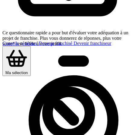
Ce questionnaire rapide a pour but d'évaluer votre adéquation à un
projet de franchise. Plus vous donnerez de réponses, plus votre
Conseils généraux
Devenir franchisé
Devenir franchiseur
score* sera fidèle à votre profil.
Ma sélection