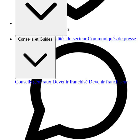
Vos données sont protégées
Brèves et actus
Actualités du secteur
Communiqués de presse
Conseils et Guides
Interviews
Conseils généraux
Devenir franchisé
Devenir franchiseur