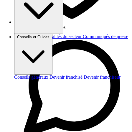
Vos données sont protégées
Brèves et actus
Actualités du secteur
Communiqués de presse
Conseils et Guides
Interviews
Conseils généraux
Devenir franchisé
Devenir franchiseur