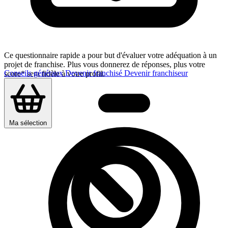
Ce questionnaire rapide a pour but d'évaluer votre adéquation à un
projet de franchise. Plus vous donnerez de réponses, plus votre
Conseils généraux
Devenir franchisé
Devenir franchiseur
score* sera fidèle à votre profil.
Ma sélection