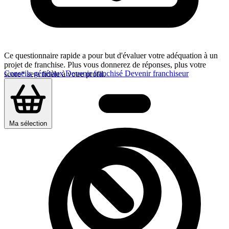
Ce questionnaire rapide a pour but d'évaluer votre adéquation à un
projet de franchise. Plus vous donnerez de réponses, plus votre
Conseils généraux
Devenir franchisé
Devenir franchiseur
score* sera fidèle à votre profil.
Ma sélection