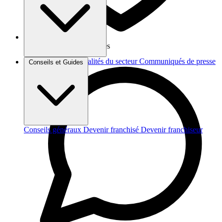
Vos données sont protégées
Brèves et actus
Actualités du secteur
Communiqués de presse
Conseils et Guides
Interviews
Conseils généraux
Devenir franchisé
Devenir franchiseur