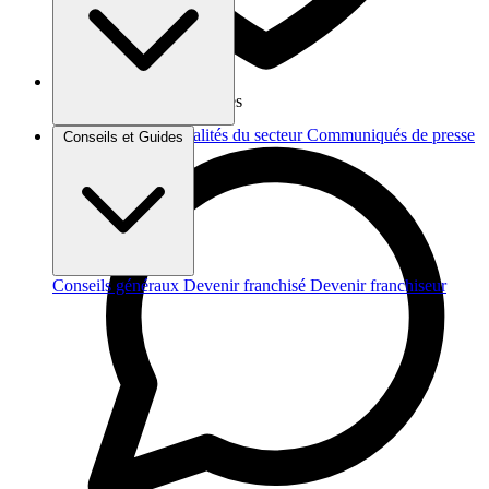
Vos données sont protégées
Brèves et actus
Actualités du secteur
Communiqués de presse
Conseils et Guides
Interviews
Conseils généraux
Devenir franchisé
Devenir franchiseur