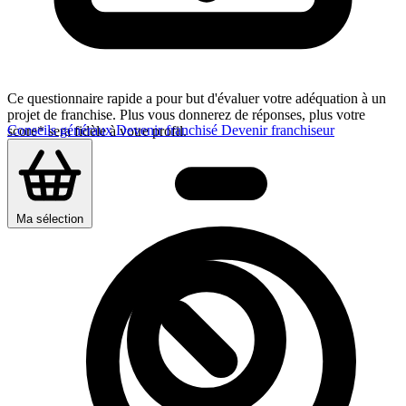
Ce questionnaire rapide a pour but d'évaluer votre adéquation à un
projet de franchise. Plus vous donnerez de réponses, plus votre
Conseils généraux
Devenir franchisé
Devenir franchiseur
score* sera fidèle à votre profil.
Ma sélection