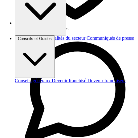
Vos données sont protégées
Brèves et actus
Actualités du secteur
Communiqués de presse
Conseils et Guides
Interviews
Conseils généraux
Devenir franchisé
Devenir franchiseur