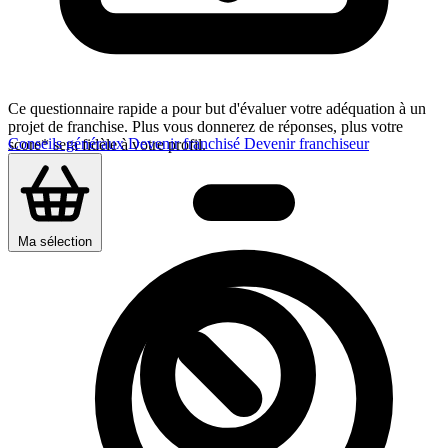
Ce questionnaire rapide a pour but d'évaluer votre adéquation à un
projet de franchise. Plus vous donnerez de réponses, plus votre
Conseils généraux
Devenir franchisé
Devenir franchiseur
score* sera fidèle à votre profil.
Ma sélection