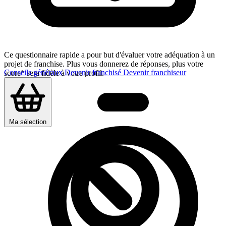
Ce questionnaire rapide a pour but d'évaluer votre adéquation à un
projet de franchise. Plus vous donnerez de réponses, plus votre
Conseils généraux
Devenir franchisé
Devenir franchiseur
score* sera fidèle à votre profil.
Ma sélection