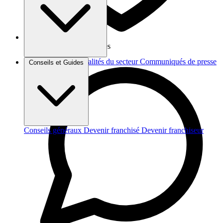
Vos données sont protégées
Brèves et actus
Actualités du secteur
Communiqués de presse
Conseils et Guides
Interviews
Conseils généraux
Devenir franchisé
Devenir franchiseur