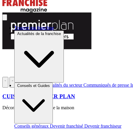
Trouver ma franchise
Actualités de la franchise
Brèves et actus
Actualités du secteur
Communiqués de presse
I
Conseils et Guides
CUISINES PREMIER PLAN
Décoration - Équipement de la maison
Conseils généraux
Devenir franchisé
Devenir franchiseur