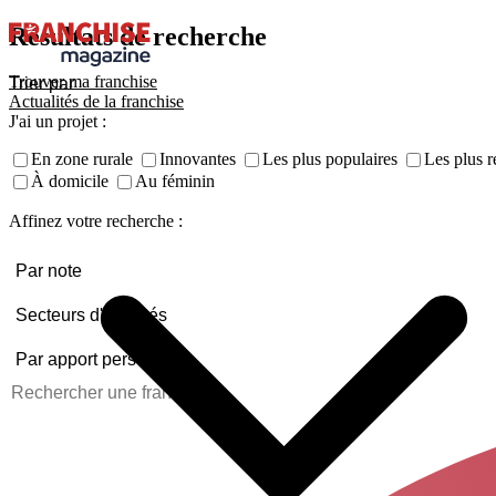
Résultats de recherche
Trouver ma franchise
Actualités de la franchise
J'ai un projet :
En zone rurale
Innovantes
Les plus populaires
Les plus 
À domicile
Au féminin
Affinez votre recherche :
Par note
Secteurs d'activités
Par apport personnel