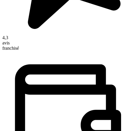
4,3
avis
franchisé