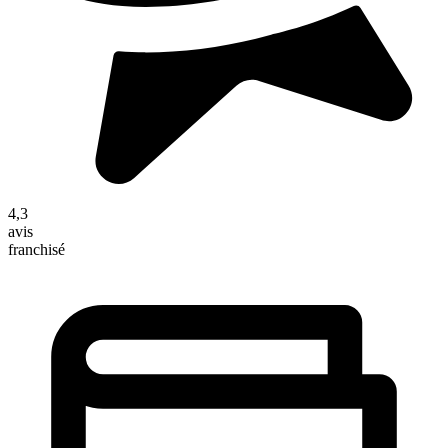
4,3
avis
franchisé