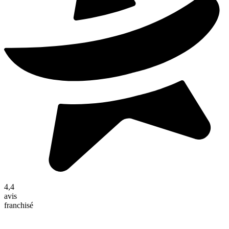
4,4
avis
franchisé