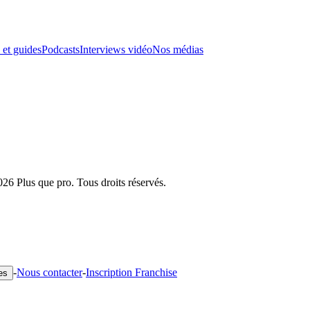
 et guides
Podcasts
Interviews vidéo
Nos médias
026 Plus que pro. Tous droits réservés.
-
Nous contacter
-
Inscription Franchise
es