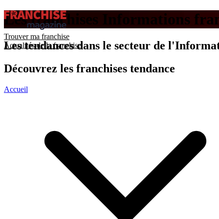
Les franchises Informations fra
Trouver ma franchise
Les tendances dans le secteur de l'Informa
Actualités de la franchise
Découvrez les franchises tendance
Accueil