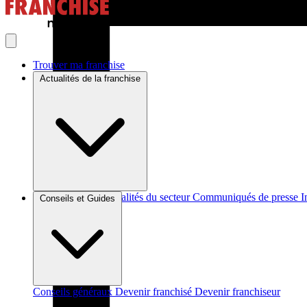
Trouver ma franchise
Actualités de la franchise
Brèves et actus
Actualités du secteur
Communiqués de presse
I
Conseils et Guides
Conseils généraux
Devenir franchisé
Devenir franchiseur