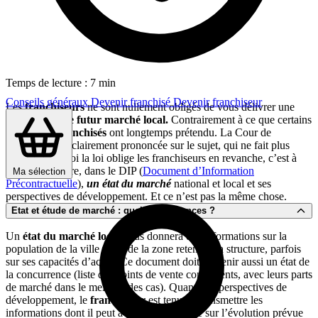
Temps de lecture : 7 min
Conseils généraux
Devenir franchisé
Devenir franchiseur
Les
franchiseurs
ne sont nullement obligés de vous délivrer une
étude de votre futur marché local.
Contrairement à ce que certains
avocats de franchisés
ont longtemps prétendu. La Cour de
cassation s’est clairement prononcée sur le sujet, qui ne fait plus
débat. Ce à quoi la loi oblige les franchiseurs en revanche, c’est à
vous transmettre, dans le DIP (
Document d’Information
Ma sélection
Précontractuelle
),
un état du marché
national et local et ses
perspectives de développement. Et ce n’est pas la même chose.
Etat et étude de marché : quelles différences ?
Un
état du marché local
vous donnera des informations sur la
population de la ville voire de la zone retenue, sa structure, parfois
sur ses capacités d’achat. Ce document doit contenir aussi un état de
la concurrence (liste des points de vente concurrents, avec leurs parts
de marché dans le meilleur des cas). Quant aux perspectives de
développement, le
franchiseur
est tenu de transmettre les
informations dont il peut avoir connaissance sur l’évolution prévue