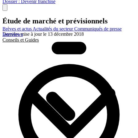
Dossier : Devenir franchisé
Étude de marché et prévisionnels
Brèves et actus
Actualités du secteur
Communiqués de presse
Dernière mise à jour le 13 décembre 2018
Interviews
Conseils et Guides