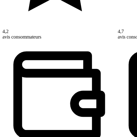
4,2
4,7
avis consommateurs
avis con