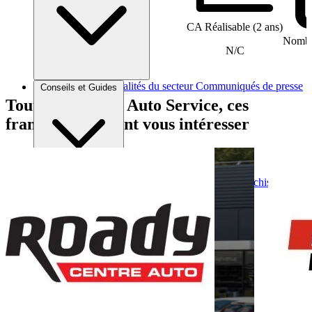
CA Réalisable (2 ans)
Nombre
N/C
Brèves et actus
Actualités du secteur
Communiqués de presse
Conseils et Guides
Interviews
Tout comme 123 Auto Service, ces
franchises peuvent vous intéresser
Conseils généraux
Devenir franchisé
Devenir franchiseur