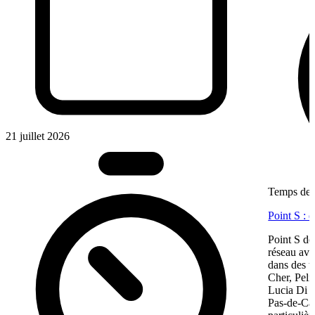
21 juillet 2026
Temps de l
Point S : 
Point S dé
réseau ave
dans des te
Cher, Pel
Lucia Di M
Pas-de-Cal