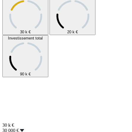
30 k
€
20 k
€
Investissement total
90 k
€
30 k
€
30 000 €