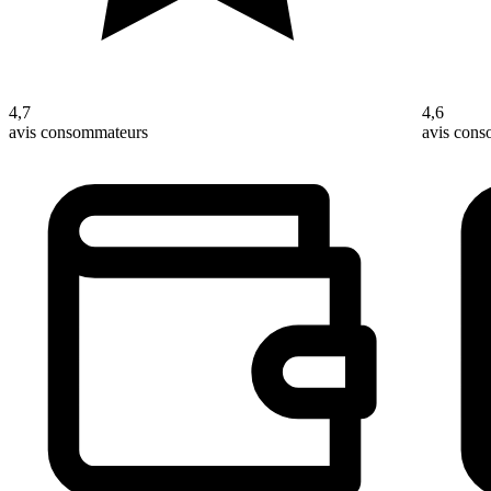
4,7
4,6
avis consommateurs
avis con