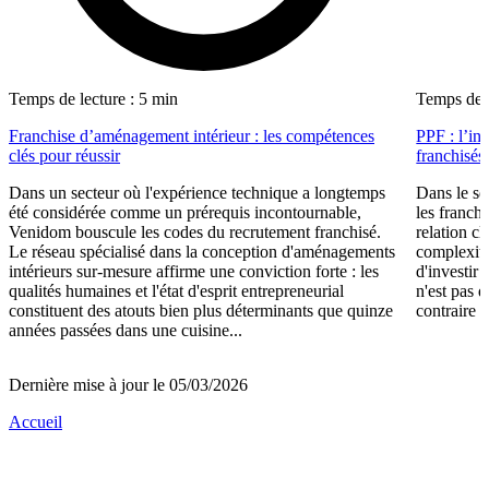
Temps de lecture : 5 min
Temps de l
Franchise d’aménagement intérieur : les compétences
PPF : l’in
clés pour réussir
franchisés
Dans un secteur où l'expérience technique a longtemps
Dans le se
été considérée comme un prérequis incontournable,
les franch
Venidom bouscule les codes du recrutement franchisé.
relation cl
Le réseau spécialisé dans la conception d'aménagements
complexité
intérieurs sur-mesure affirme une conviction forte : les
d'investir 
qualités humaines et l'état d'esprit entrepreneurial
n'est pas 
constituent des atouts bien plus déterminants que quinze
contraire d
années passées dans une cuisine...
Dernière mise à jour le 05/03/2026
Accueil