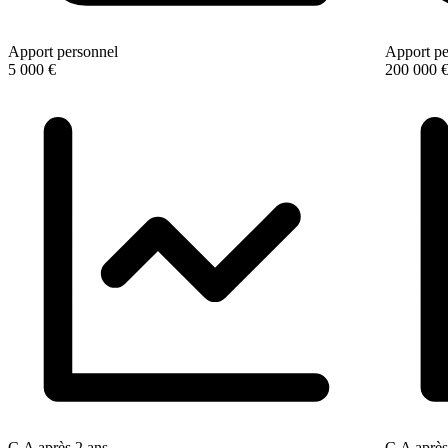
Apport personnel
Apport pe
5 000 €
200 000 
C.A après 2 ans
C.A après