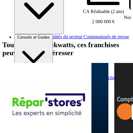
CA Réalisable (2 ans)
Nomb
2 000 000 €
Brèves et actus
Actualités du secteur
Communiqués de presse
Conseils et Guides
Interviews
Tout comme Adekwatts, ces franchises
peuvent vous intéresser
Conseils généraux
Devenir franchisé
Devenir franchiseur