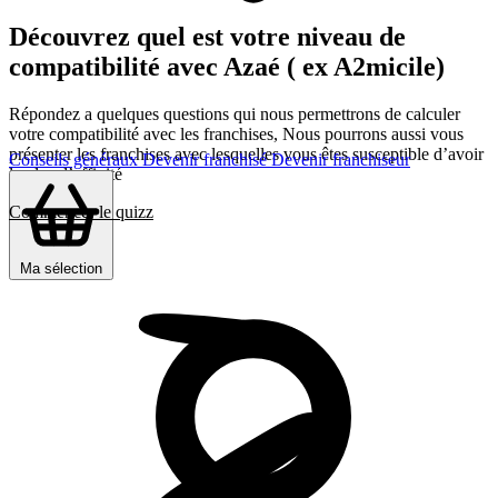
Découvrez quel est votre niveau de
compatibilité avec Azaé ( ex A2micile)
Répondez a quelques questions qui nous permettrons de calculer
votre compatibilité avec les franchises, Nous pourrons aussi vous
présenter les franchises avec lesquelles vous êtes susceptible d’avoir
Conseils généraux
Devenir franchisé
Devenir franchiseur
le plus d’affinité
Commencer le quizz
Ma sélection