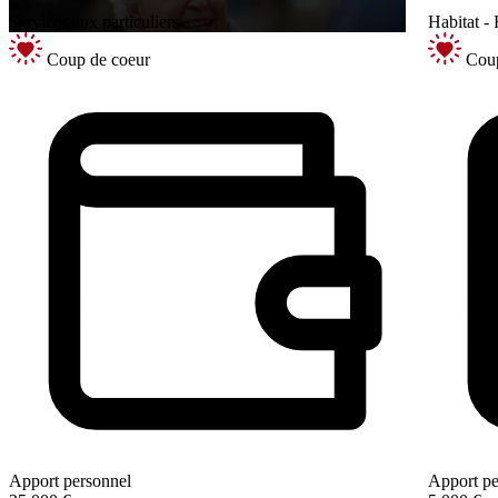
Services aux particuliers
Habitat -
Coup de coeur
Coup
Apport personnel
Apport pe