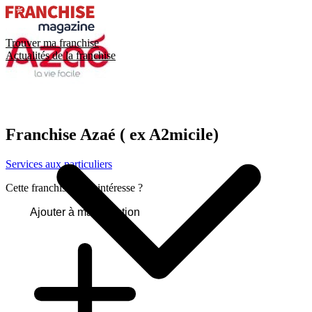
Trouver ma franchise
Actualités de la franchise
Franchise
Azaé ( ex A2micile)
Services aux particuliers
Cette franchise vous intéresse ?
Ajouter à ma sélection