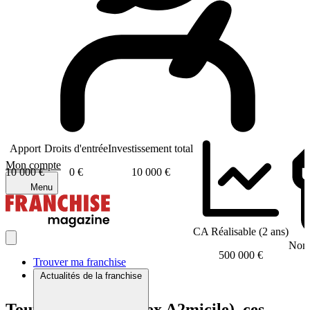
Apport
Droits d'entrée
Investissement total
Mon compte
10 000 €
0 €
10 000 €
Menu
CA Réalisable (2 ans)
Nomb
500 000 €
Trouver ma franchise
Actualités de la franchise
Tout comme Azaé ( ex A2micile), ces