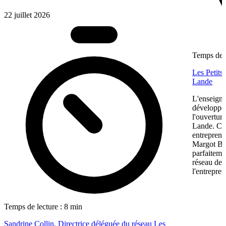
22 juillet 2026
Temps de l
Les Petits
Lande
L'enseigne
développem
l'ouvertur
Lande. Ce
entreprene
Margot Bon
parfaiteme
réseau de f
l'entrepren
Temps de lecture : 8 min
Sandrine Collin, Directrice déléguée du réseau Les