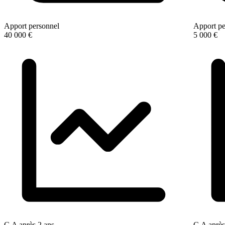
Apport personnel
Apport pe
40 000 €
5 000 €
C.A après 2 ans
C.A après