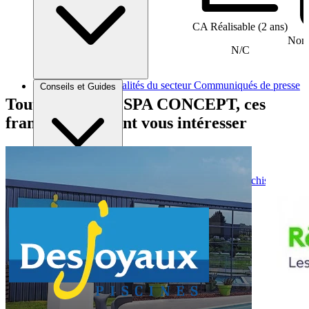
CA Réalisable (2 ans)
Nomb
N/C
Brèves et actus
Actualités du secteur
Communiqués de presse
Conseils et Guides
Interviews
Tout comme BE SPA CONCEPT, ces
franchises peuvent vous intéresser
Conseils généraux
Devenir franchisé
Devenir franchiseur