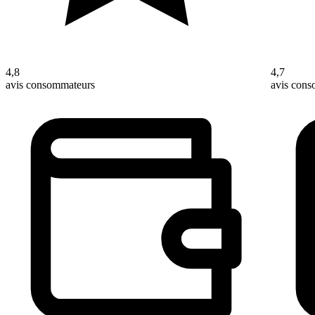
4,8
4,7
avis consommateurs
avis con