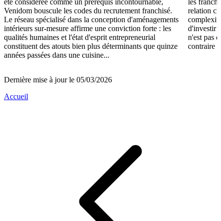
été considérée comme un prérequis incontournable,
les franch
Venidom bouscule les codes du recrutement franchisé.
relation cl
Le réseau spécialisé dans la conception d'aménagements
complexité
intérieurs sur-mesure affirme une conviction forte : les
d'investir 
qualités humaines et l'état d'esprit entrepreneurial
n'est pas 
constituent des atouts bien plus déterminants que quinze
contraire d
années passées dans une cuisine...
Dernière mise à jour le 05/03/2026
Accueil