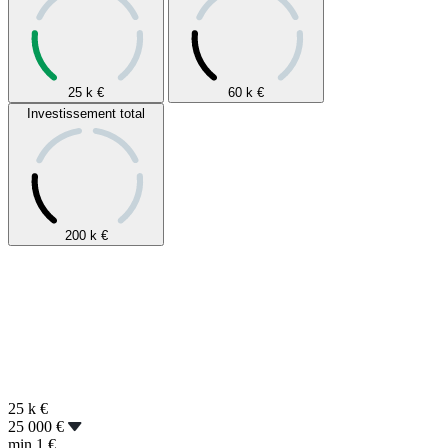
25 k
€
60 k
€
Investissement total
200 k
€
25 k
€
25 000 €
min
1 €