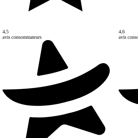
4,5
4,6
avis consommateurs
avis con