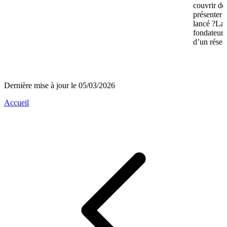
couvrir de
présenter 
lancé ?La 
fondateurs 
d’un réseau
Dernière mise à jour le 05/03/2026
Accueil