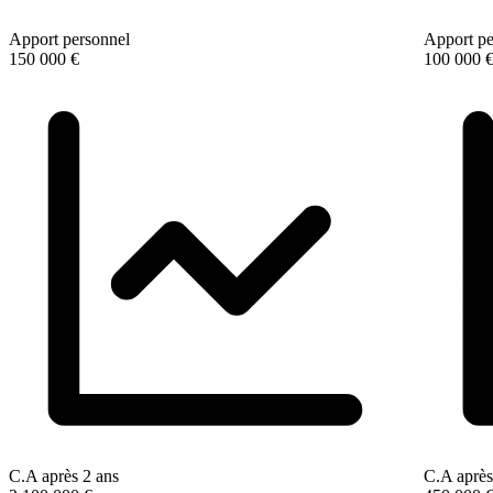
Apport personnel
Apport pe
150 000 €
100 000 
C.A après 2 ans
C.A après