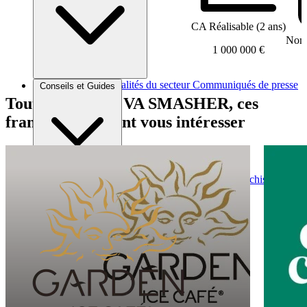
CA Réalisable (2 ans)
Nomb
1 000 000 €
Brèves et actus
Actualités du secteur
Communiqués de presse
Conseils et Guides
Interviews
Tout comme ÇA VA SMASHER, ces
franchises peuvent vous intéresser
Conseils généraux
Devenir franchisé
Devenir franchiseur