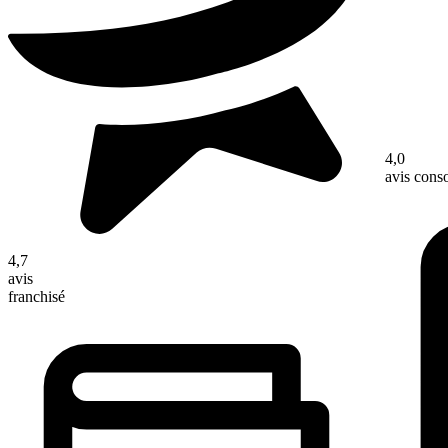
4,0
avis con
4,7
avis
franchisé