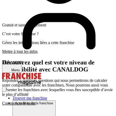
Gratuit et sans engagement
C’est votre franchise ?
Gérez les informations liées a cette franchise
Mettre à jour les infos
Découvrez quel est votre niveau de
Mon compte
compatibilité avec CANALDOG
Menu
Répondez a quelques questions qui nous permettrons de calculer
votre compatibilité avec les franchises, Nous pourrons aussi vous
présenter les franchises avec lesquelles vous êtes susceptible d’avoir
le plus d’affinité
Trouver ma franchise
Commencer le quizz
Actualités de la franchise