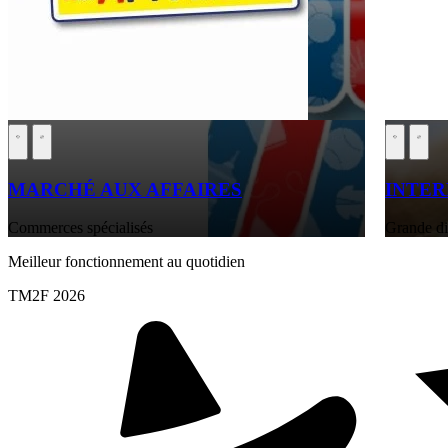
MARCHÉ AUX AFFAIRES
INTE
Commerces spécialisés
Grande di
Meilleur fonctionnement au quotidien
TM2F 2026