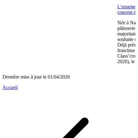
L’enseign
concept de
Née à Nant
pâtisserie
majoritair
souhaite d
Déjà prése
franchise 
Class’crou
2020), le 
Dernière mise à jour le 01/04/2026
Accueil