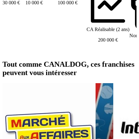
30 000 €
10 000 €
100 000 €
CA Réalisable (2 ans)
Nomb
200 000 €
Tout comme CANALDOG, ces franchises
peuvent vous intéresser