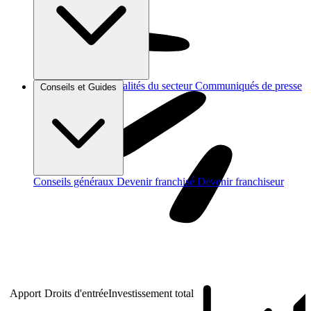
Brèves et actus
Actualités du secteur
Communiqués de presse
Conseils et Guides
Interviews
Conseils généraux
Devenir franchisé
Devenir franchiseur
Apport
Droits d'entrée
Investissement total