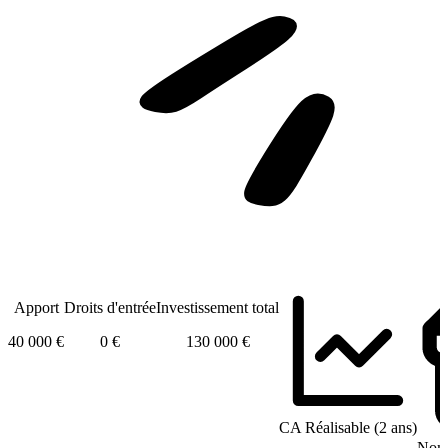
Apport
Droits d'entrée
Investissement total
40 000 €
0 €
130 000 €
CA Réalisable (2 ans)
Nomb