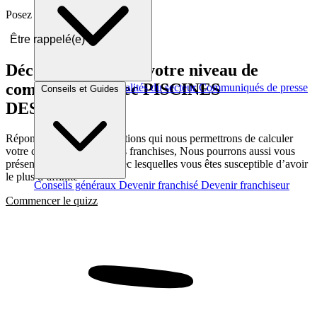
Posez vos questions en direct.
Être rappelé(e)
Découvrez quel est votre niveau de
compatibilité avec PISCINES
Brèves et actus
Actualités du secteur
Communiqués de presse
Conseils et Guides
Interviews
DESJOYAUX
Répondez a quelques questions qui nous permettrons de calculer
votre compatibilité avec les franchises, Nous pourrons aussi vous
présenter les franchises avec lesquelles vous êtes susceptible d’avoir
le plus d’affinité
Conseils généraux
Devenir franchisé
Devenir franchiseur
Commencer le quizz