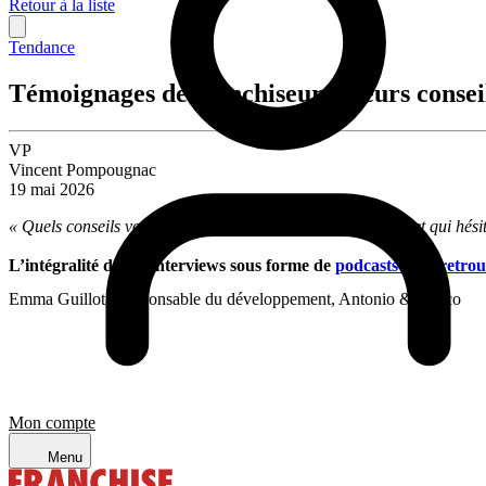
Retour à la liste
Tendance
Témoignages de franchiseurs : leurs consei
VP
Vincent Pompougnac
19 mai 2026
« Quels conseils vous pourriez donner à un porteur de projet qui hésite
L’intégralité de ces interviews sous forme de
podcasts est à retrou
Emma Guillot, Responsable du développement, Antonio & Marco
Mon compte
Menu