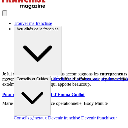
Trouver ma franchise
Actualités de la franchise
Je lui conseillerais de foncer. Nous accompagnons les
entrepreneur
Brèves et actus
Actualités du secteur
Communiqués de presse
I
moyenne 2 millions d’euros de
chiffre d’affaires
, ce qui permet déjà
Conseils et Guides
extrêmement enrichissante qui apporte beaucoup.
Pour découvrir le podcast d’Emma Guillot
Marie-Laure Page, Directrice opérationnelle, Body Minute
Conseils généraux
Devenir franchisé
Devenir franchiseur