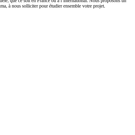
èle, que ce soit en France ou à l’international. Nous proposons un
ima, à nous solliciter pour étudier ensemble votre projet.