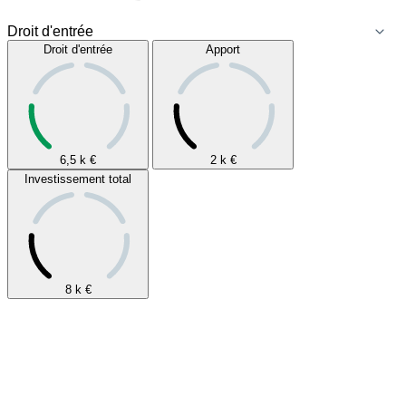
Droit d'entrée
Apport
6,5 k
€
2 k
€
Investissement total
8 k
€