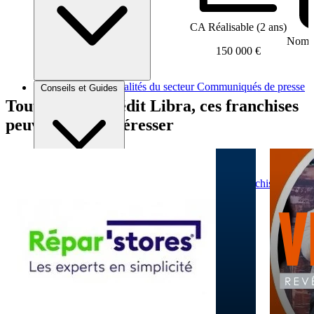
CA Réalisable (2 ans)
Nombr
150 000 €
Brèves et actus
Actualités du secteur
Communiqués de presse
Conseils et Guides
Interviews
Tout comme Crédit Libra, ces franchises
peuvent vous intéresser
Conseils généraux
Devenir franchisé
Devenir franchiseur