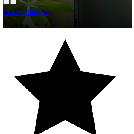
CLASS' CROUTE
Restauration, cafés, hôtellerie