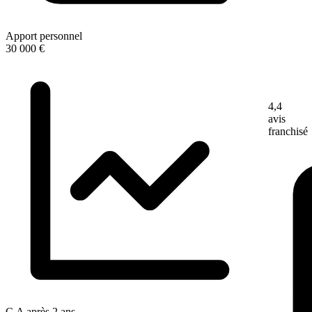
Apport personnel
30 000 €
4,4
avis
franchisé
C.A après 2 ans