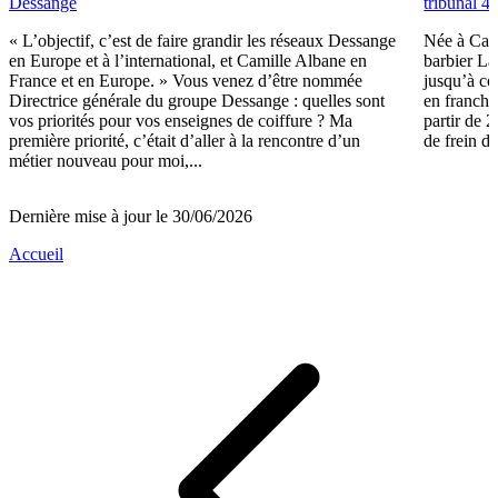
Dessange
tribunal 4
« L’objectif, c’est de faire grandir les réseaux Dessange
Née à Carc
en Europe et à l’international, et Camille Albane en
barbier La
France et en Europe. » Vous venez d’être nommée
jusqu’à co
Directrice générale du groupe Dessange : quelles sont
en franchi
vos priorités pour vos enseignes de coiffure ? Ma
partir de 
première priorité, c’était d’aller à la rencontre d’un
de frein d
métier nouveau pour moi,...
Dernière mise à jour le 30/06/2026
Accueil