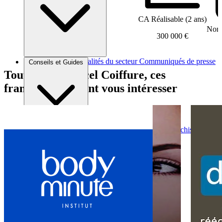
CA Réalisable (2 ans)
Nomb
300 000 €
Brèves et actus
Actualités du secteur
Communiqués de presse
Conseils et Guides
Interviews
Tout comme Excel Coiffure, ces
franchises peuvent vous intéresser
Conseils généraux
Devenir franchisé
Devenir franchiseur