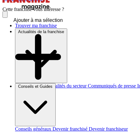
Cette franchise vous intéresse ?
Ajouter à ma sélection
Trouver ma franchise
Actualités de la franchise
Brèves et actus
Actualités du secteur
Communiqués de presse
I
Conseils et Guides
Conseils généraux
Devenir franchisé
Devenir franchiseur