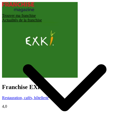
Trouver ma franchise
Actualités de la franchise
Franchise
EXKI
Restauration, cafés, hôtellerie
4,0