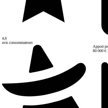
4,6
avis consommateurs
Apport pe
80 000 €