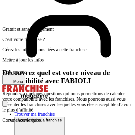
Gratuit et sans engagement
C’est votre franchise ?
Gérez les informations liées a cette franchise
Mettre à jour les infos
Découvrez quel est votre niveau de
Mon compte
compatibilité avec FABIOLI
Menu
Répondez a quelques questions qui nous permettrons de calculer
votre compatibilité avec les franchises, Nous pourrons aussi vous
présenter les franchises avec lesquelles vous êtes susceptible d’avoir
le plus d’affinité
Trouver ma franchise
Commencer le quizz
Actualités de la franchise