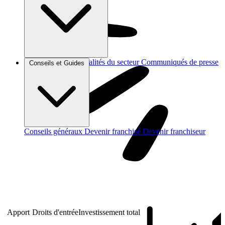
Brèves et actus
Actualités du secteur
Communiqués de presse
Conseils et Guides
Interviews
Conseils généraux
Devenir franchisé
Devenir franchiseur
Apport
Droits d'entrée
Investissement total