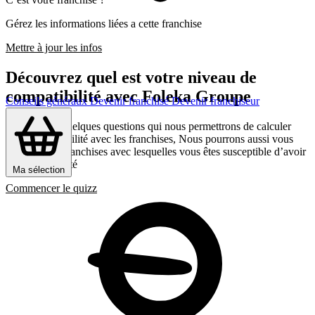
Gérez les informations liées a cette franchise
Mettre à jour les infos
Découvrez quel est votre niveau de
compatibilité avec Foleka Groupe
Conseils généraux
Devenir franchisé
Devenir franchiseur
Répondez a quelques questions qui nous permettrons de calculer
votre compatibilité avec les franchises, Nous pourrons aussi vous
présenter les franchises avec lesquelles vous êtes susceptible d’avoir
le plus d’affinité
Ma sélection
Commencer le quizz