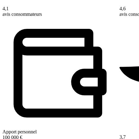
4,1
4,6
avis consommateurs
avis con
Apport personnel
3,7
100 000 €