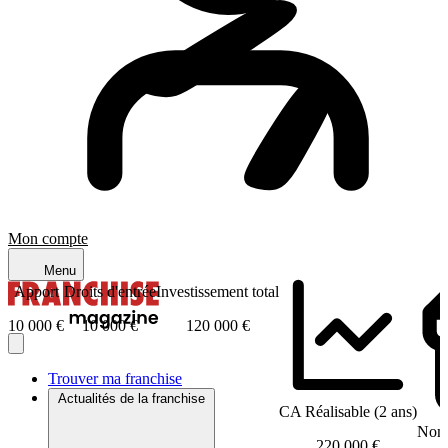
Mon compte
Menu
Apport
Droits d'entrée
Investissement total
10 000 €
10 000 €
120 000 €
Trouver ma franchise
Actualités de la franchise
CA Réalisable (2 ans)
Nomb
220 000 €