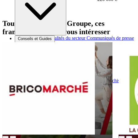
Tout comme Foleka Groupe, ces
franchises peuvent vous intéresser
Brèves et actus
Actualités du secteur
Communiqués de presse
Conseils et Guides
Interviews
Conseils généraux
Devenir franchisé
Devenir franchiseur