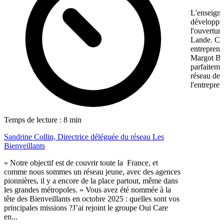
L'enseigne
développem
l'ouvertur
Lande. Ce
entreprene
Margot Bon
parfaiteme
réseau de f
l'entrepren
Temps de lecture : 8 min
Sandrine Collin, Directrice déléguée du réseau Les
Bienveillants
« Notre objectif est de couvrir toute la France, et
comme nous sommes un réseau jeune, avec des agences
pionnières, il y a encore de la place partout, même dans
les grandes métropoles. » Vous avez été nommée à la
tête des Bienveillants en octobre 2025 : quelles sont vos
principales missions ?J’ai rejoint le groupe Oui Care
en...