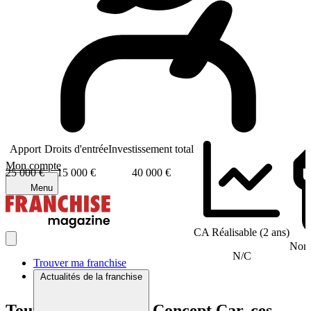
Apport
Droits d'entrée
Investissement total
Mon compte
25 000 €
15 000 €
40 000 €
Menu
CA Réalisable (2 ans)
Nomb
N/C
Trouver ma franchise
Actualités de la franchise
Tout comme France Concept Car, ces