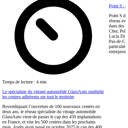
Point S : 
Point S dé
réseau ave
dans des te
Cher, Pel
Lucia Di M
Pas-de-Cal
particulièr
entreprene
Temps de lecture : 4 min
Le spécialiste du vitrage automobile GlassAuto multiplie
les centres adhérents sur tout le territoire
Revendiquant l’ouverture de 100 nouveaux centres en
deux ans, le réseau spécialiste du vitrage automobile
GlassAuto vient de passer le cap des 450 implantations
en France, et vise les 500 centres dans les prochains
mois. Après avoir passé en octobre 2025 le cap des 400