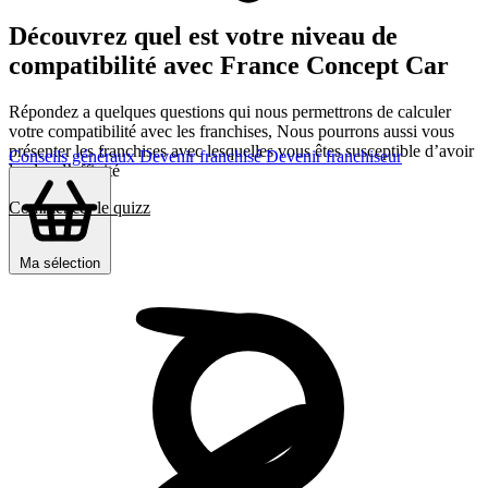
Découvrez quel est votre niveau de
compatibilité avec France Concept Car
Répondez a quelques questions qui nous permettrons de calculer
votre compatibilité avec les franchises, Nous pourrons aussi vous
présenter les franchises avec lesquelles vous êtes susceptible d’avoir
Conseils généraux
Devenir franchisé
Devenir franchiseur
le plus d’affinité
Commencer le quizz
Ma sélection