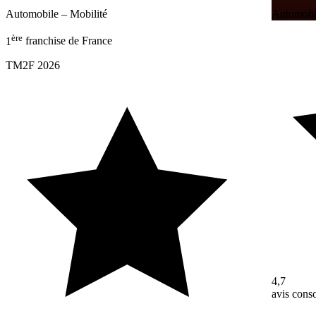
Automobile – Mobilité
Automobil
ère
1
franchise de France
TM2F 2026
4,7
avis con