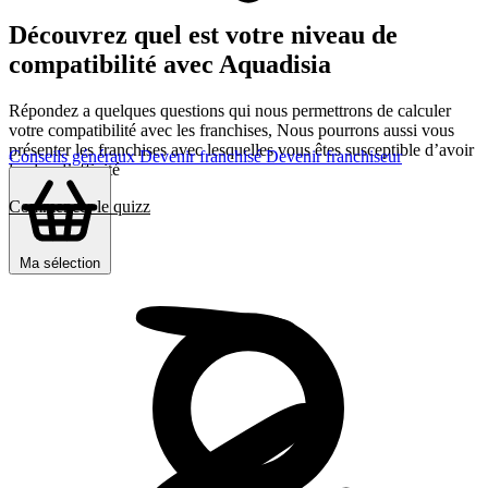
Découvrez quel est votre niveau de
compatibilité avec Aquadisia
Répondez a quelques questions qui nous permettrons de calculer
votre compatibilité avec les franchises, Nous pourrons aussi vous
présenter les franchises avec lesquelles vous êtes susceptible d’avoir
Conseils généraux
Devenir franchisé
Devenir franchiseur
le plus d’affinité
Commencer le quizz
Ma sélection