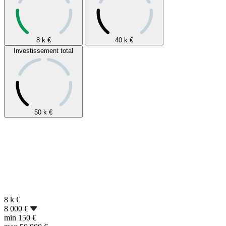
8 k
€
40 k
€
Investissement total
50 k
€
8 k
€
8 000 €
min
150 €