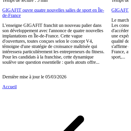
Temps de lecture : 5 min
Temps de l
GIGAFIT ouvre quatre nouvelles salles de sport en Île-
GIGAFIT r
de-France
Le marché 
L'enseigne GIGAFIT franchit un nouveau palier dans
Les consom
son développement avec l'annonce de quatre nouvelles
d'accéder 
implantations en Île-de-France. Cette vague
une expéri
d'ouvertures, toutes conçues selon le concept V4,
qualité de
témoigne d'une stratégie de croissance maîtrisée qui
s'affirme 
intéressera particulièrement les entrepreneurs du fitness.
France, av
Pour les candidats à la franchise, cette dynamique
sport,...
soulève une question essentielle : quels atouts offre...
Dernière mise à jour le 05/03/2026
Accueil