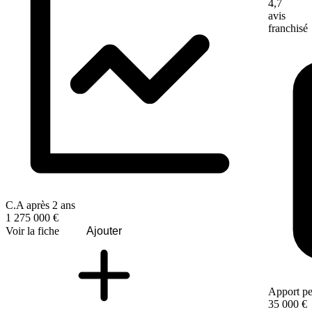
4,7
avis
franchisé
C.A après 2 ans
1 275 000 €
Voir la fiche
Ajouter
Apport pe
35 000 €