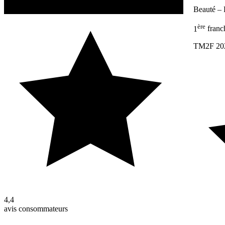
Beauté – Forme – Santé
Beauté – 
ère
1
franc
TM2F 20
4,4
avis consommateurs