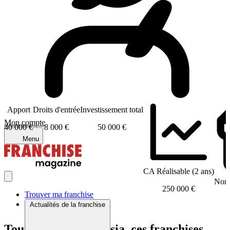
Apport
Droits d'entrée
Investissement total
Mon compte
40 000 €
8 000 €
50 000 €
Menu
CA Réalisable (2 ans)
Nomb
250 000 €
Trouver ma franchise
Actualités de la franchise
Tout comme Aquadisia, ces franchises