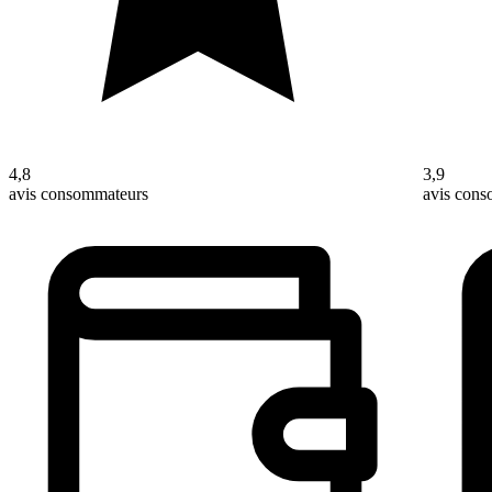
4,8
3,9
avis consommateurs
avis con