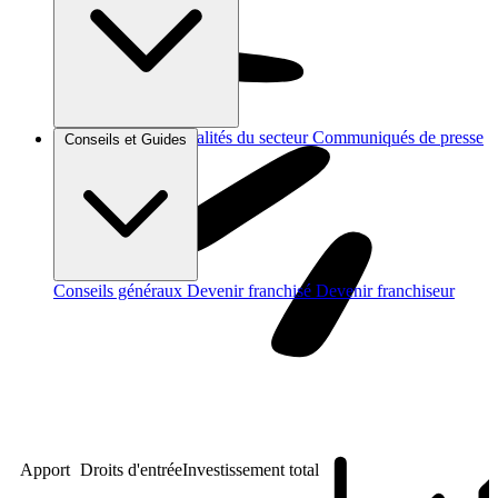
Brèves et actus
Actualités du secteur
Communiqués de presse
Conseils et Guides
Interviews
Conseils généraux
Devenir franchisé
Devenir franchiseur
Apport
Droits d'entrée
Investissement total