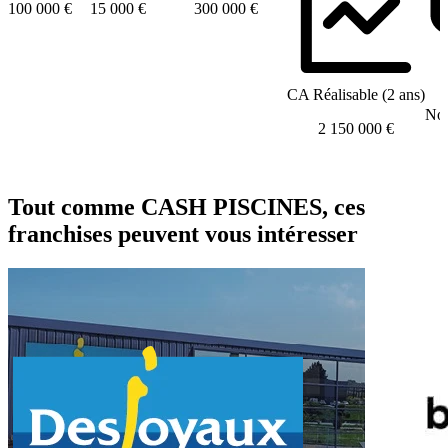
100 000 €
15 000 €
300 000 €
CA Réalisable (2 ans)
Nom
2 150 000 €
Tout comme CASH PISCINES, ces
franchises peuvent vous intéresser