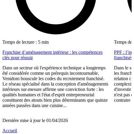
Temps de lecture : 5 min
Temps de l
Franchise d’aménagement intérieur : les compétences
PPF : l’in
clés pour réussir
franchisés
Dans un secteur où l'expérience technique a longtemps
Dans le se
été considérée comme un prérequis incontournable,
les franch
Venidom bouscule les codes du recrutement franchisé.
relation cl
Le réseau spécialisé dans la conception d'aménagements
complexité
intérieurs sur-mesure affirme une conviction forte : les
d'investir 
qualités humaines et l'état d'esprit entrepreneurial
n'est pas 
constituent des atouts bien plus déterminants que quinze
contraire d
années passées dans une cuisine...
Dernière mise à jour le 01/04/2026
Accueil