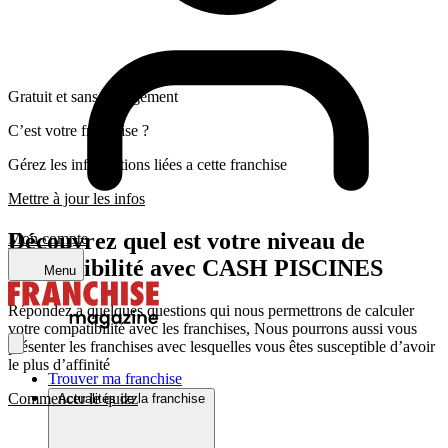
Gratuit et sans engagement
C’est votre franchise ?
Gérez les informations liées a cette franchise
Mettre à jour les infos
Découvrez quel est votre niveau de
Mon compte
compatibilité avec CASH PISCINES
Menu
Répondez a quelques questions qui nous permettrons de calculer
votre compatibilité avec les franchises, Nous pourrons aussi vous
présenter les franchises avec lesquelles vous êtes susceptible d’avoir
le plus d’affinité
Trouver ma franchise
Commencer le quizz
Actualités de la franchise