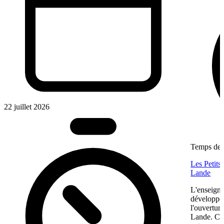
22 juillet 2026
Temps de l
Les Petits
Lande
L'enseigne
développem
l'ouvertur
Lande. Ce