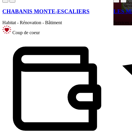
CHABANIS MONTE-ESCALIERS
LES M
Habitat - Rénovation - Bâtiment
Services a
Coup de coeur