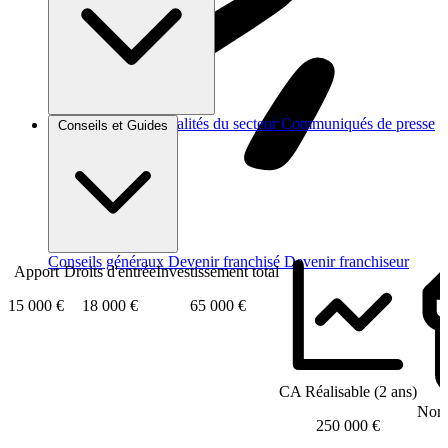
Brèves et actus
Actualités du secteur
Communiqués de presse
Conseils et Guides
Interviews
Conseils généraux
Devenir franchisé
Devenir franchiseur
Apport
Droits d'entrée
Investissement total
15 000 €
18 000 €
65 000 €
CA Réalisable (2 ans)
Nomb
250 000 €