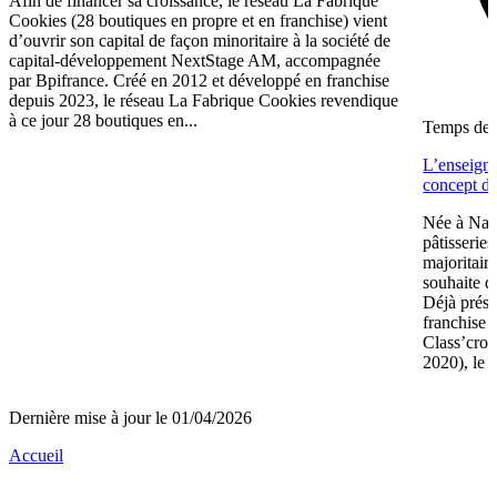
Afin de financer sa croissance, le réseau La Fabrique
Cookies (28 boutiques en propre et en franchise) vient
d’ouvrir son capital de façon minoritaire à la société de
capital-développement NextStage AM, accompagnée
par Bpifrance. Créé en 2012 et développé en franchise
depuis 2023, le réseau La Fabrique Cookies revendique
à ce jour 28 boutiques en...
Temps de l
L’enseign
concept de
Née à Nant
pâtisserie
majoritair
souhaite d
Déjà prése
franchise 
Class’crou
2020), le 
Dernière mise à jour le 01/04/2026
Accueil