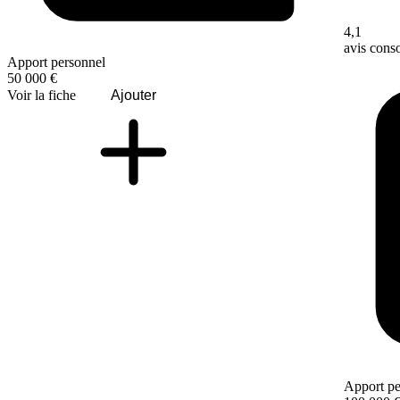
4,1
avis con
Apport personnel
50 000 €
Voir la fiche
Ajouter
Apport pe