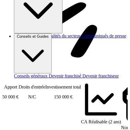
Brèves et actus
Actualités du secteur
Communiqués de presse
Conseils et Guides
Interviews
Conseils généraux
Devenir franchisé
Devenir franchiseur
Apport
Droits d'entrée
Investissement total
50 000 €
N/C
150 000 €
CA Réalisable (2 ans)
Nomb