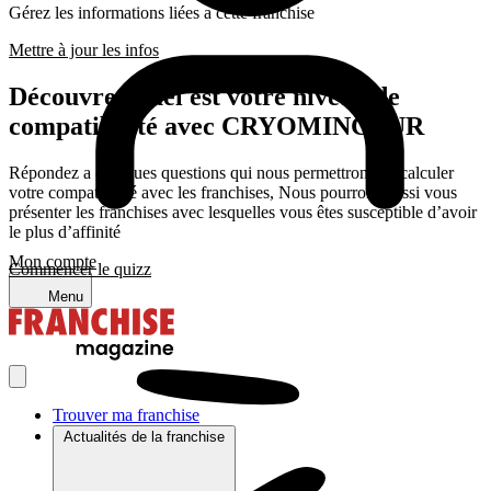
Gérez les informations liées a cette franchise
Mettre à jour les infos
Découvrez quel est votre niveau de
compatibilité avec CRYOMINCEUR
Répondez a quelques questions qui nous permettrons de calculer
votre compatibilité avec les franchises, Nous pourrons aussi vous
présenter les franchises avec lesquelles vous êtes susceptible d’avoir
le plus d’affinité
Mon compte
Commencer le quizz
Menu
Trouver ma franchise
Actualités de la franchise