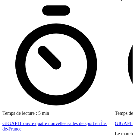
Temps de lecture : 5 min
Temps de l
GIGAFIT ouvre quatre nouvelles salles de sport en Île-
GIGAFIT r
de-France
Le marché 