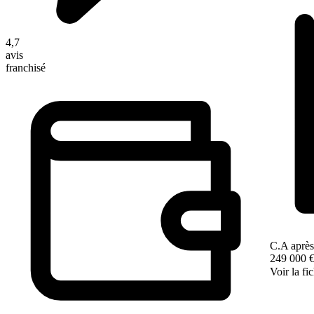
4,7
avis
franchisé
C.A après
249 000 
Voir la fi