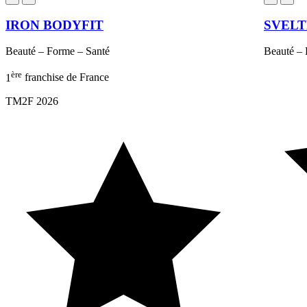
IRON BODYFIT
SVEL
Beauté – Forme – Santé
Beauté – 
ère
1
franchise de France
TM2F 2026