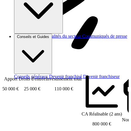
Brèves et actus
Actualités du secteur
Communiqués de presse
Conseils et Guides
Interviews
Conseils généraux
Devenir franchisé
Devenir franchiseur
Apport
Droits d'entrée
Investissement total
50 000 €
25 000 €
110 000 €
CA Réalisable (2 ans)
Nomb
800 000 €