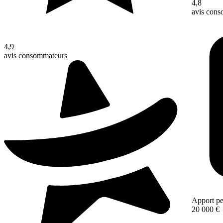
4,8
avis con
4,9
avis consommateurs
Apport pe
20 000 €