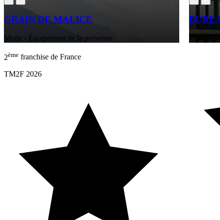
GRAIN DE MALICE
BURE
Mode - Équipement de la personne
Commerces
ème
2
franchise de France
TM2F 2026