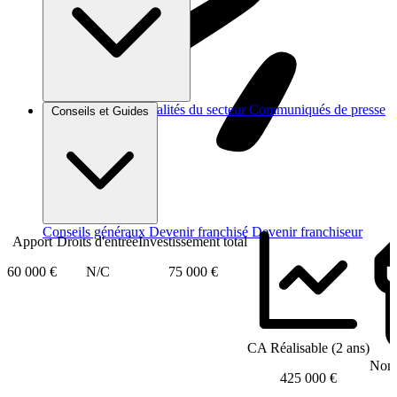
Brèves et actus
Actualités du secteur
Communiqués de presse
Conseils et Guides
Interviews
Conseils généraux
Devenir franchisé
Devenir franchiseur
Apport
Droits d'entrée
Investissement total
60 000 €
N/C
75 000 €
CA Réalisable (2 ans)
Nomb
425 000 €