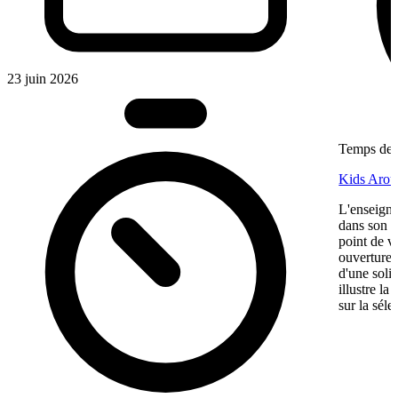
23 juin 2026
Temps de l
Kids Aroun
L'enseigne
dans son ma
point de v
ouverture,
d'une soli
illustre l
sur la séle