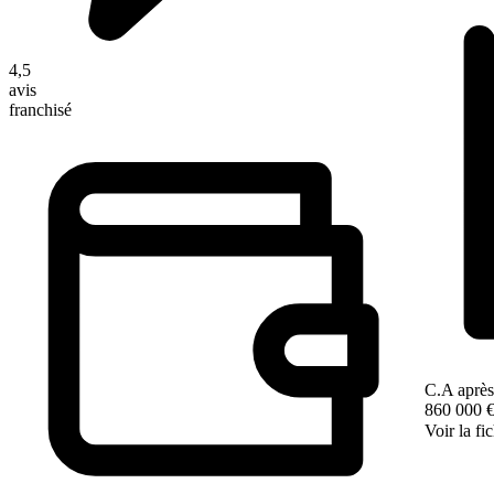
4,5
avis
franchisé
C.A après
860 000 
Voir la fi